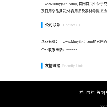
www.klmyjhxd.com的官网首页业
及日用杂品批发;体育用品及器材零售;五
公司联系
Contact Us
企业名称：
www.klmyjhxd.com的官网
企业联系电话：
******
友情链接
Friendly Link
栏目导航:
首页
|
20