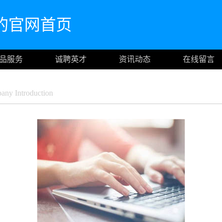
com的官网首页
品服务
诚聘英才
资讯动态
在线留言
ny Introduction