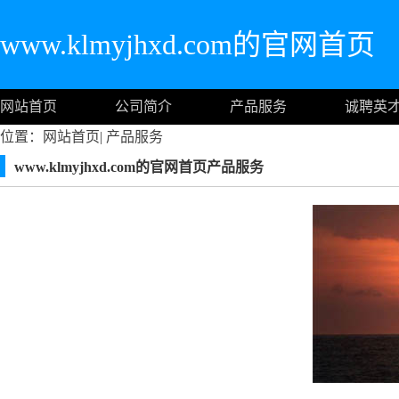
www.klmyjhxd.com的官网首页
网站首页
公司简介
产品服务
诚聘英
位置：
网站首页
|
产品服务
www.klmyjhxd.com的官网首页产品服务